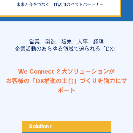
カスタマイズ自由自在
未来と今をつなぐ
IT活用のベストパートナー
“伴走型” 情シス代行サービス
営業、製造、販売、人事、経理
企業活動のあらゆる領域で迫られる「DX」
We Connect ２大ソリューションが
お客様の「DX推進の土台」づくりを強力にサ
ポート
Solution 1