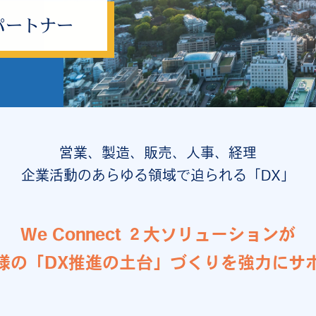
パートナー
ス代行サービス
営業、製造、販売、人事、経理
企業活動のあらゆる領域で迫られる「DX」
We Connect ２大ソリューションが
様の「DX推進の土台」づくりを強力にサ