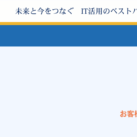
カスタマイズ自由自在
未来と今をつなぐ
IT活用のベスト
“伴走型” 情シ
お客