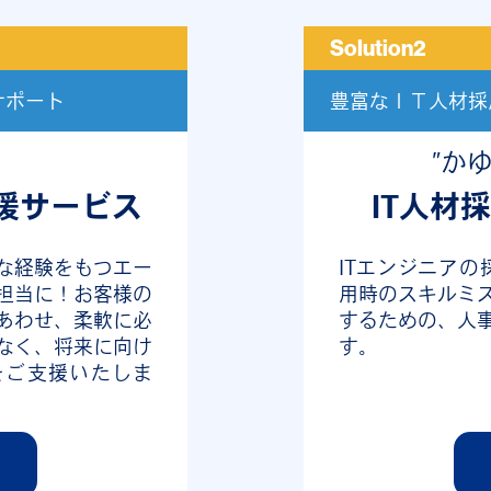
Solution2
サポート
豊富なＩＴ人材採
”か
援サービス
IT人材
富な経験をもつエー
ITエンジニアの
T担当に！お客様の
用時のスキルミ
あわせ、柔軟に必
するための、人
なく、将来に向け
す。
をご支援いたしま